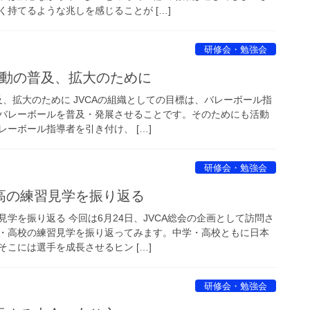
持てるような兆しを感じることが […]
研修会・勉強会
活動の普及、拡大のために
及、拡大のために JVCAの組織としての目標は、バレーボール指
バレーボールを普及・発展させることです。そのためにも活動
ーボール指導者を引き付け、 […]
研修会・勉強会
高の練習見学を振り返る
学を振り返る 今回は6月24日、JVCA総会の企画として訪問さ
・高校の練習見学を振り返ってみます。中学・高校ともに日本
こには選手を成長させるヒン […]
研修会・勉強会