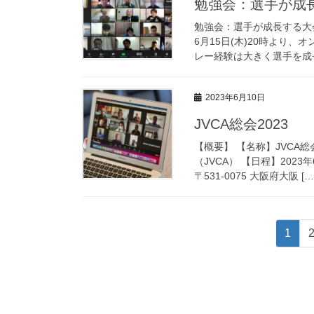
勉強会：選手が成
勉強会：選手が成長する大
6月15日(木)20時より
レー経験は大きく選手を成長
2023年6月10日
JVCA総会2023
【概要】 【名称】JVCA
（JVCA） 【日程】2023
〒531-0075 大阪府大阪 […
投
固
1
稿
定
ペ
ナ
ー
ビ
ジ