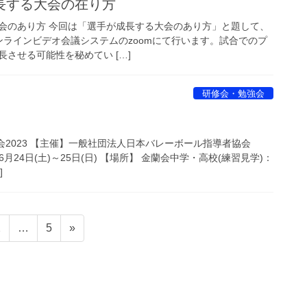
長する大会の在り方
会のあり方 今回は「選手が成長する大会のあり方」と題して、
、オンラインビデオ会議システムのzoomにて行います。試合でのプ
させる可能性を秘めてい […]
研修会・勉強会
総会2023 【主催】一般社団法人日本バレーボール指導者協会
年6月24日(土)～25日(日) 【場所】 金蘭会中学・高校(練習見学)：
]
固
固
2
…
5
»
定
定
ペ
ペ
ー
ー
ジ
ジ