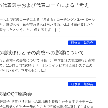
バ代表選手および代表コーチによる『考え
手および代表コーチによる『考える』コーチング バレーボール
と。練習の後、体が疲れるのは当たり前、体より頭が疲れたと
をしたということ。 何も考えず、 […]
研修会・勉強会
の地域移行とその高校への影響について
行と高校への影響について 今回は「中学部活の地域移行と高校
、11月9日(木)20時より、オンラインビデオ会議システムの
を行います。本年4月にも […]
研修会・勉強会
括OQT座談会
T座談会 見事パリ五輪への出場権を獲得した全日本男子チーム、
子は残念ながら今一歩のところで五輪出場権は逃してしまいま