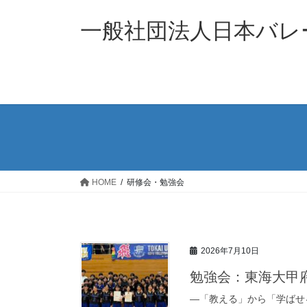
コ
ナ
ン
ビ
一般社団法人日本バレー
テ
ゲ
ン
ー
ツ
シ
へ
ョ
ス
ン
キ
に
ッ
移
プ
動
HOME
研修会・勉強会
2026年7月10日
勉強会：東海大甲
―「教える」から「学ばせ