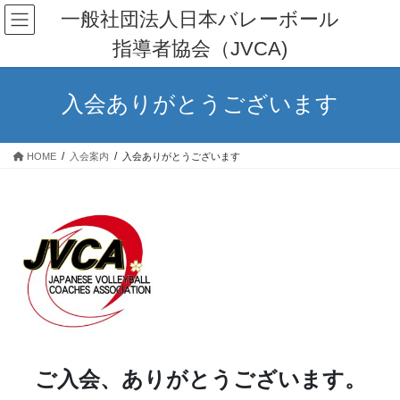
コ
ナ
一般社団法人日本バレーボール
ン
ビ
指導者協会（JVCA)
テ
ゲ
ン
ー
ツ
シ
入会ありがとうございます
へ
ョ
ス
ン
キ
に
HOME
入会案内
入会ありがとうございます
ッ
移
プ
動
ご入会、ありがとうございます。